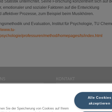
 Statistik unterrichtet. Seine Forschung konzentriert sich auf 
er, emotionaler und sozialer Faktoren auf die Entwicklung
d affektiver Prozesse, zum Beispiel beim Musikhören.
gsmethodik und Evaluation, Institut für Psychologie, TU Chemn
//www.tu-
psychologie/professuren/method/homepages/ts/index.html
UNS
KONTAKT
rnehmen
Schreiben Sie uns
kt
Alle Cookies
essum
akzeptieren
mmen Sie der Speicherung von Cookies auf Ihrem
nschutz