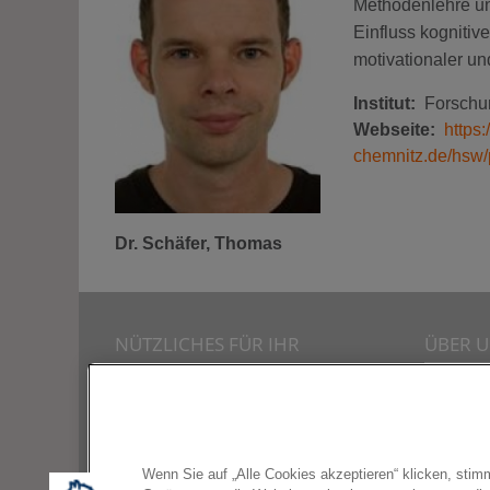
Methodenlehre und
Einfluss kognitiv
motivationaler un
Institut
Forschun
Webseite
https:
chemnitz.de/hsw/
Dr.
Schäfer, Thomas
NÜTZLICHES FÜR IHR
ÜBER 
STUDIUM
Unte
Konta
Impr
Wenn Sie auf „Alle Cookies akzeptieren“ klicken, sti
Date