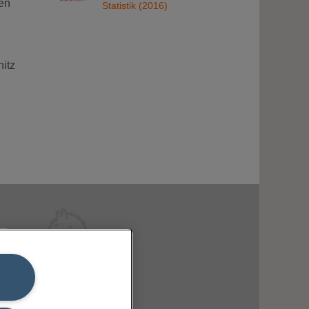
den
Statistik (2016)
itz