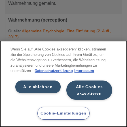
Wahrnehmung gemeint.
Wahrnehmung (perception)
Quelle:
Allgemeine Psychologie. Eine Einführung (2. Aufl.,
2017)
Die Integration und Interpretation von sensorischer
Wenn Sie auf „Alle Cookies akzeptieren“ klicken, stimmen
Sie der Speicherung von Cookies auf Ihrem Gerät zu, um
Information. (Empfindung)
die Websitenavigation zu verbessern, die Websitenutzung
zu analysieren und unsere Marketingbemühungen zu
unterstützen.
Datenschutzerklärung
Impressum
Wahrnehmung (perception)
Quelle:
Wahrnehmungspsychologie (10. Aufl., 2023)
Alle ablehnen
Alle Cookies
akzeptieren
Bewusste sensorische Erfahrung.
Wahrnehmung (perception)
Cookie-Einstellungen
Quelle:
Psychologie (4. Aufl., 2023)